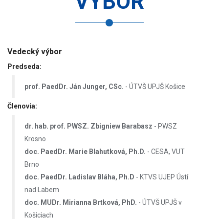
VÝBOR
Vedecký výbor
Predseda:
prof. PaedDr. Ján Junger, CSc.
- ÚTVŠ UPJŠ Košice
Členovia:
dr. hab. prof. PWSZ. Zbigniew Barabasz
- PWSZ
Krosno
doc. PaedDr. Marie Blahutková, Ph.D.
- CESA, VUT
Brno
doc. PaedDr. Ladislav Bláha, Ph.D
- KTVS UJEP Ústí
nad Labem
doc. MUDr. Mirianna Brtková, PhD.
- ÚTVŠ UPJŠ v
Košiciach