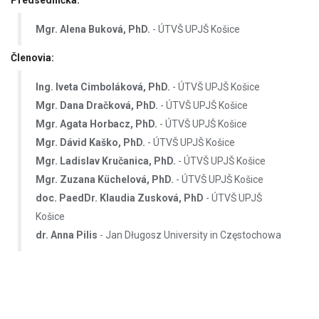
Predsedníčka:
Mgr. Alena Buková, PhD.
- ÚTVŠ UPJŠ Košice
Členovia:
Ing. Iveta Cimboláková, PhD.
- ÚTVŠ UPJŠ Košice
Mgr. Dana Dračková, PhD.
- ÚTVŠ UPJŠ Košice
Mgr. Agata Horbacz, PhD.
- ÚTVŠ UPJŠ Košice
Mgr. Dávid Kaško, PhD.
- ÚTVŠ UPJŠ Košice
Mgr. Ladislav Kručanica, PhD.
- ÚTVŠ UPJŠ Košice
Mgr. Zuzana Küchelová, PhD.
- ÚTVŠ UPJŠ Košice
doc. PaedDr. Klaudia Zusková, PhD
- ÚTVŠ UPJŠ
Košice
dr. Anna Pilis
- Jan Długosz University in Częstochowa