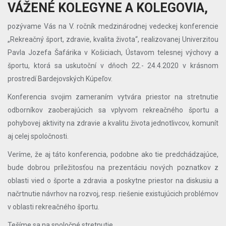
VÁŽENÉ KOLEGYNE A KOLEGOVIA,
pozývame Vás na V. ročník medzinárodnej vedeckej konferencie
„Rekreačný šport, zdravie, kvalita života“, realizovanej Univerzitou
Pavla Jozefa Šafárika v Košiciach, Ústavom telesnej výchovy a
športu, ktorá sa uskutoční v dňoch 22.- 24.4.2020 v krásnom
prostredí Bardejovských Kúpeľov.
Konferencia svojim zameraním vytvára priestor na stretnutie
odborníkov zaoberajúcich sa vplyvom rekreačného športu a
pohybovej aktivity na zdravie a kvalitu života jednotlivcov, komunít
aj celej spoločnosti.
Veríme, že aj táto konferencia, podobne ako tie predchádzajúce,
bude dobrou príležitosťou na prezentáciu nových poznatkov z
oblasti vied o športe a zdravia a poskytne priestor na diskusiu a
načrtnutie návrhov na rozvoj, resp. riešenie existujúcich problémov
v oblasti rekreačného športu.
Tešíme sa na spoločné stretnutie.