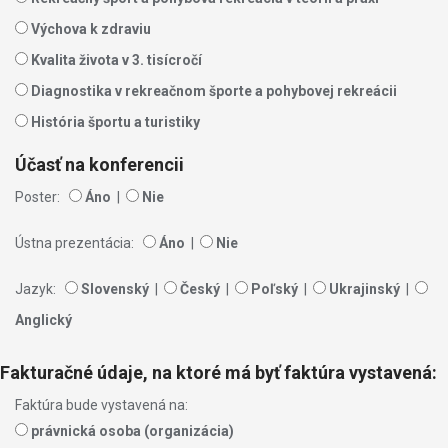
Výchova k zdraviu
Kvalita života v 3. tisícročí
Diagnostika v rekreačnom športe a pohybovej rekreácii
História športu a turistiky
Účasť na konferencii
Poster:
Áno
|
Nie
Ústna prezentácia:
Áno
|
Nie
Jazyk:
Slovenský
|
Český
|
Poľský
|
Ukrajinský
|
Anglický
Fakturačné údaje, na ktoré má byť faktúra vystavená:
Faktúra bude vystavená na:
právnická osoba (organizácia)