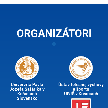
ORGANIZÁTORI
Univerzita Pavla
Ústav telesnej výchovy
Jozefa Šafárika v
a športu
Košiciach
UPJŠ v Košiciach
Slovensko