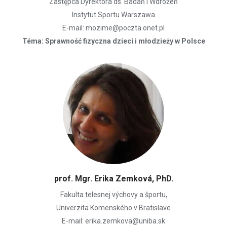
Zastępca Dyrektora ds. Badań i Wdrożeń
Instytut Sportu Warszawa
E-mail: mozime@poczta.onet.pl
Téma: Sprawność fizyczna dzieci i młodzieży w Polsce
prof. Mgr. Erika Zemková, PhD.
Fakulta telesnej výchovy a športu,
Univerzita Komenského v Bratislave
E-mail: erika.zemkova@uniba.sk