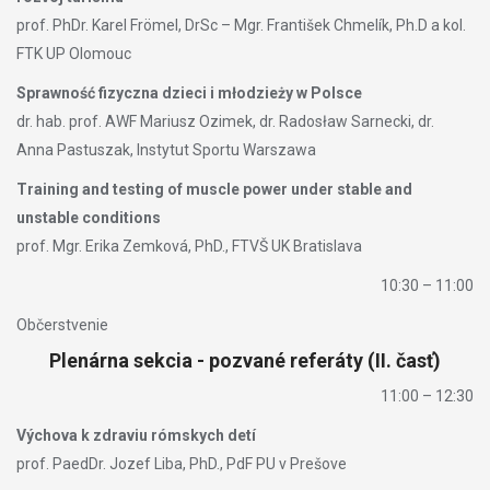
prof. PhDr. Karel Frömel, DrSc – Mgr. František Chmelík, Ph.D a kol.
FTK UP Olomouc
Sprawność fizyczna dzieci i młodzieży w Polsce
dr. hab. prof. AWF Mariusz Ozimek, dr. Radosław Sarnecki, dr.
Anna Pastuszak, Instytut Sportu Warszawa
Training and testing of muscle power under stable and
unstable conditions
prof. Mgr. Erika Zemková, PhD., FTVŠ UK Bratislava
10:30 – 11:00
Občerstvenie
Plenárna sekcia - pozvané referáty (II. časť)
11:00 – 12:30
Výchova k zdraviu rómskych detí
prof. PaedDr. Jozef Liba, PhD., PdF PU v Prešove