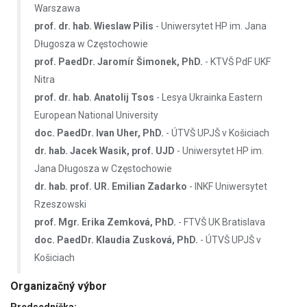
Warszawa
prof. dr. hab. Wieslaw Pilis
- Uniwersytet HP im. Jana
Długosza w Częstochowie
prof. PaedDr. Jaromír Šimonek, PhD.
- KTVŠ PdF UKF
Nitra
prof. dr. hab. Anatolij Tsos
- Lesya Ukrainka Eastern
European National University
doc. PaedDr. Ivan Uher, PhD.
- ÚTVŠ UPJŠ v Košiciach
dr. hab. Jacek Wasik, prof. UJD
- Uniwersytet HP im.
Jana Długosza w Częstochowie
dr. hab. prof. UR. Emilian Zadarko
- INKF Uniwersytet
Rzeszowski
prof. Mgr. Erika Zemková, PhD.
- FTVŠ UK Bratislava
doc. PaedDr. Klaudia Zusková, PhD.
- ÚTVŠ UPJŠ v
Košiciach
Organizačný výbor