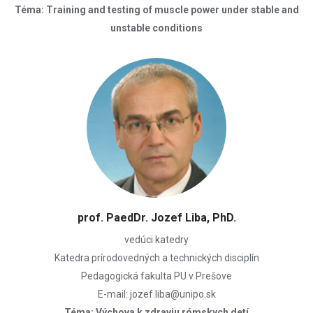
Téma: Training and testing of muscle power under stable and
unstable conditions
prof. PaedDr. Jozef Liba, PhD.
vedúci katedry
Katedra prírodovedných a technických disciplín
Pedagogická fakulta PU v Prešove
E-mail: jozef.liba@unipo.sk
Téma: Výchova k zdraviu rómskych detí