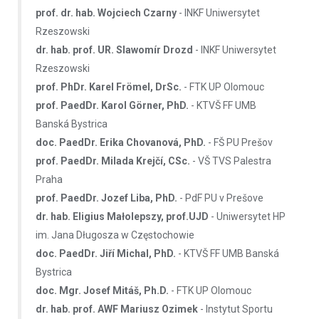
prof. dr. hab. Wojciech Czarny
- INKF Uniwersytet
Rzeszowski
dr. hab. prof. UR. Slawomír Drozd
- INKF Uniwersytet
Rzeszowski
prof. PhDr. Karel Frömel, DrSc.
- FTK UP Olomouc
prof. PaedDr. Karol Görner, PhD.
- KTVŠ FF UMB
Banská Bystrica
doc. PaedDr. Erika Chovanová, PhD.
- FŠ PU Prešov
prof. PaedDr. Milada Krejčí, CSc.
- VŠ TVS Palestra
Praha
prof. PaedDr. Jozef Liba, PhD.
- PdF PU v Prešove
dr. hab. Eligius Małolepszy, prof.UJD
- Uniwersytet HP
im. Jana Długosza w Częstochowie
doc. PaedDr. Jiří Michal, PhD.
- KTVŠ FF UMB Banská
Bystrica
doc. Mgr. Josef Mitáš, Ph.D.
- FTK UP Olomouc
dr. hab. prof. AWF Mariusz Ozimek
- Instytut Sportu