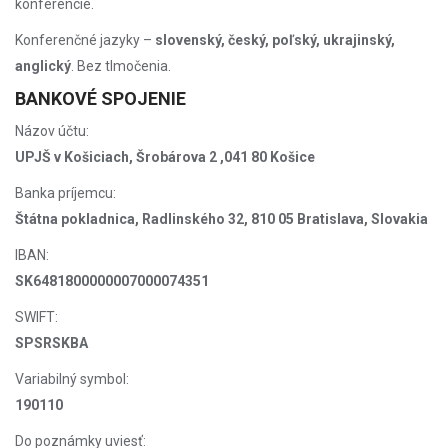
konferencie.
Konferenčné jazyky –
slovenský, český, poľský, ukrajinský,
anglický
. Bez tlmočenia.
BANKOVÉ SPOJENIE
Názov účtu:
UPJŠ v Košiciach, Šrobárova 2 ,041 80 Košice
Banka príjemcu:
Štátna pokladnica, Radlinského 32, 810 05 Bratislava, Slovakia
IBAN:
SK6481800000007000074351
SWIFT:
SPSRSKBA
Variabilný symbol:
190110
Do poznámky uviesť: