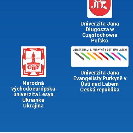
Univerzita Jana
Długosza w
Częstochowie
Poľsko
Univerzita Jana
Evangelisty Purkyně v
Národná
Ústí nad Labem
východoeurópska
Česká republika
univerzita Lesya
Ukrainka
Ukrajina